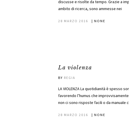
discusse e risolte da tempo. Grazie a imp
ambito di ricerca, sono ammesse nei
28 MARZO 2016
|
NONE
La violenza
BY
REGIA
LA VIOLENZA La quotidianità è spesso sorre
favorendo l’humus che improvvisamente div
non ci sono risposte facili o da manuale c
28 MARZO 2016
|
NONE