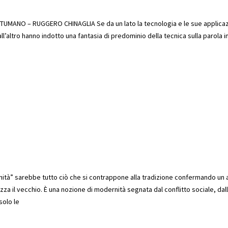
MANO – RUGGERO CHINAGLIA Se da un lato la tecnologia e le sue applicazi
all’altro hanno indotto una fantasia di predominio della tecnica sulla parola in
à” sarebbe tutto ciò che si contrappone alla tradizione confermando un a
izza il vecchio. È una nozione di modernità segnata dal conflitto sociale, dal
solo le