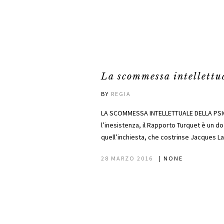
La scommessa intellettua
BY
REGIA
LA SCOMMESSA INTELLETTUALE DELLA PSICAN
l’inesistenza, il Rapporto Turquet è un do
quell’inchiesta, che costrinse Jacques La
28 MARZO 2016
|
NONE