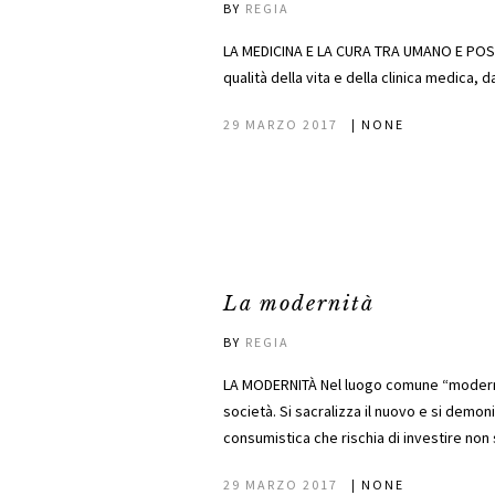
BY
REGIA
LA MEDICINA E LA CURA TRA UMANO E POSTU
qualità della vita e della clinica medica, d
29 MARZO 2017
|
NONE
La modernità
BY
REGIA
LA MODERNITÀ Nel luogo comune “modernit
società. Si sacralizza il nuovo e si demon
consumistica che rischia di investire non 
29 MARZO 2017
|
NONE