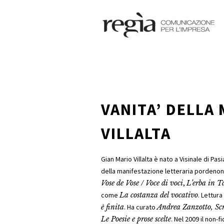
VANITA’ DELLA 
VILLALTA
Gian Mario Villalta è nato a Visinale di Pa
della manifestazione letteraria pordenonel
Vose de Vose / Voce di voci
,
L’erba in T
come
La costanza del vocativo
. Lettura
è finita
. Ha curato
Andrea Zanzotto
, Sc
Le Poesie e prose scelte
.
Nel 2009 il non-f