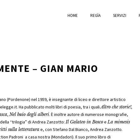
HOME
REGÌA
SERVIZI
MENTE – GIAN MARIO
siano (Pordenone) nel 1959, è insegnante di liceo e direttore artistico
egge.it. Ha pubblicato molti libri di poesia, tra i quali
Altro che storie!,
asca
,
Nel buio degli alberi
. È inoltre autore di numerose monografie,
 della “trilogia” di Andrea Zanzotto:
Il Galateo in Bosco
e
La mimesis
ritti sulla letteratura
e, con Stefano Dal Bianco, Andrea Zanzotto.
iction
Padroni a casa nostra
(Mondadori).
Il suo primo libro di