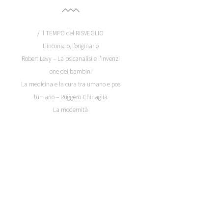
/ Il TEMPO del RISVEGLIO
L’inconscio, l’originario
Robert Levy – La psicanalisi e l’invenzi
one dei bambini
La medicina e la cura tra umano e pos
tumano – Ruggero Chinaglia
La modernità