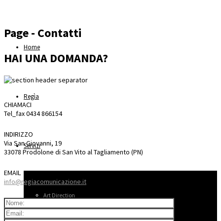
Page - Contatti
Home
HAI UNA DOMANDA?
Regìa
CHIAMACI
Tel_fax 0434 866154
INDIRIZZO
Via San Giovanni, 19
Servizi
33078 Prodolone di San Vito al Tagliamento (PN)
EMAIL
info@regiacomunicazione.it
Art Direction