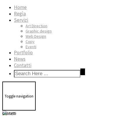
Home
Regìa
Servizi
Art Direction
Graphic design
Web Design
Copy
Eventi
Portfolio
News
Contatti
Toggle navigation
Contatti