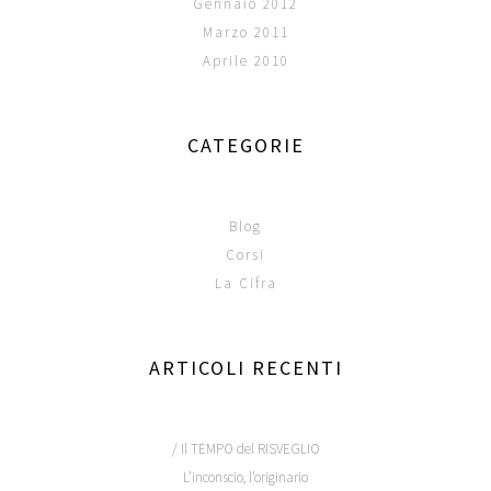
Gennaio 2012
Marzo 2011
Aprile 2010
CATEGORIE
Blog
Corsi
La Cifra
ARTICOLI RECENTI
/ Il TEMPO del RISVEGLIO
L’inconscio, l’originario