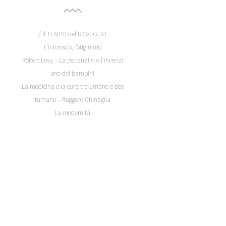
/ Il TEMPO del RISVEGLIO
L’inconscio, l’originario
Robert Levy – La psicanalisi e l’invenzi
one dei bambini
La medicina e la cura tra umano e pos
tumano – Ruggero Chinaglia
La modernità