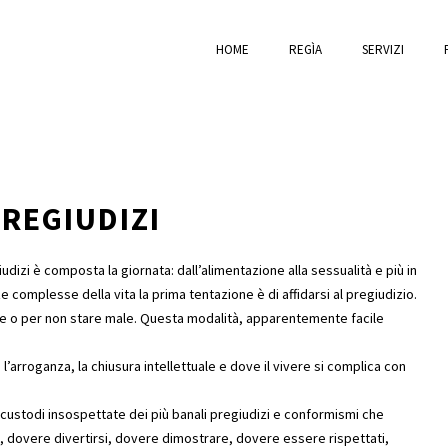
HOME
REGÌA
SERVIZI
PREGIUDIZI
udizi è composta la giornata: dall’alimentazione alla sessualità e più in
ze complesse della vita la prima tentazione è di affidarsi al pregiudizio.
are o per non stare male. Questa modalità, apparentemente facile
l’arroganza, la chiusura intellettuale e dove il vivere si complica con
o custodi insospettate dei più banali pregiudizi e conformismi che
si, dovere divertirsi, dovere dimostrare, dovere essere rispettati,