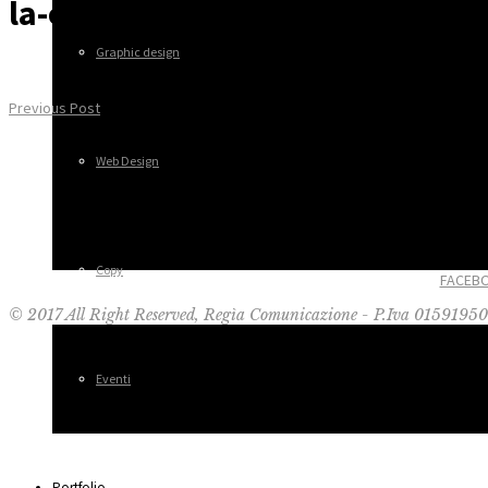
la-cifra16
Graphic design
Previous Post
Web Design
Copy
FACEB
© 2017 All Right Reserved, Regìa Comunicazione - P.Iva 0159195
Eventi
Portfolio