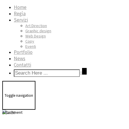
Home
Regìa
Servizi
Art Direction
Graphic design
Web Design
Copy
Eventi
Portfolio
News
Contatti
Toggle navigation
Attachment