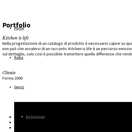
Portfolio
Home
Kitchen is life
Nella progettazione di un catalogo di prodotto è necessario capire su qu
non può che avvalersi di un racconto. Kitchen is life è un percorso emozio
sul dettaglio, solo così è possibile tramettere quelle differenze che rend
Regìa
Cliente
Forma 2000
Servizi
Art Direction