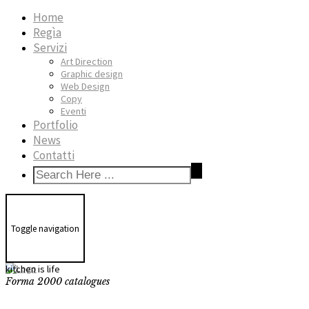
Home
Regìa
Servizi
Art Direction
Graphic design
Web Design
Copy
Eventi
Portfolio
News
Contatti
Toggle navigation
kitchen is life
Forma 2000 catalogues