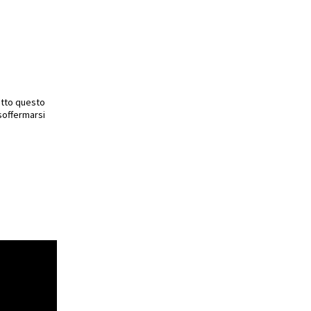
utto questo
 soffermarsi