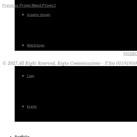
Previous Project
Next Project
Graphic design
Web Design
FACEB
© 2017 All Right Reserved, Regìa Comunicazione - P.Iva 0159195
Copy
Eventi
Portfolio