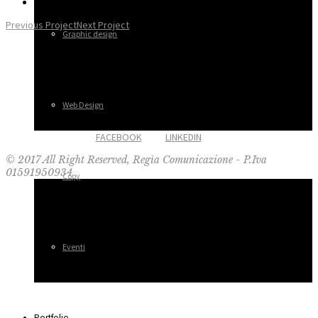
Previous Project
Next Project
Graphic design
Web Design
FACEBOOK
LINKEDIN
© 2017 All Right Reserved, Regìa Comunicazione - P.Iva
01591950934
Copy
Eventi
Portfolio