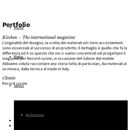
Portfolio
Home
Kitchen – The international magazine
L’originalità del disegno, la scelta dei materiali ed i lorio accostamenti
sono essenziali al successo di un prodotto. Il dettaglio è quello che fa la
differenza ed è su questo che noi ci siamo concentrati nel progettare il
Regìa
magazine per Record cucine, in occasione del Salone del mobile.
Abbiamo voluto raccontare una storia fatta di particolari, dai materiali al
su misura, dalla tecnica al made in Italy.
Cliente
Record cucine
Servizi
Art Direction