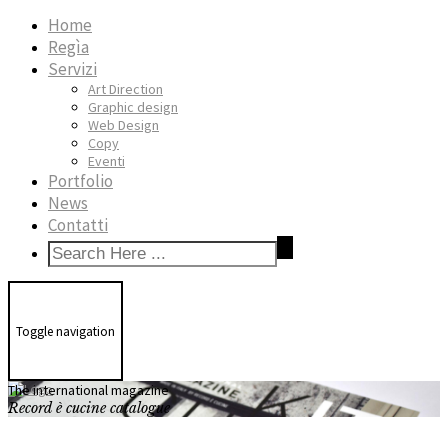
Home
Regìa
Servizi
Art Direction
Graphic design
Web Design
Copy
Eventi
Portfolio
News
Contatti
Toggle navigation
The international magazine
Record è cucine catalogue