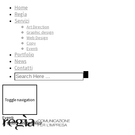
Home
Regìa
Servizi
Art Direction
Graphic design
Web Design
Copy
Eventi
Portfolio
News
Contatti
Toggle navigation
Eventi
Il valore del pubblico