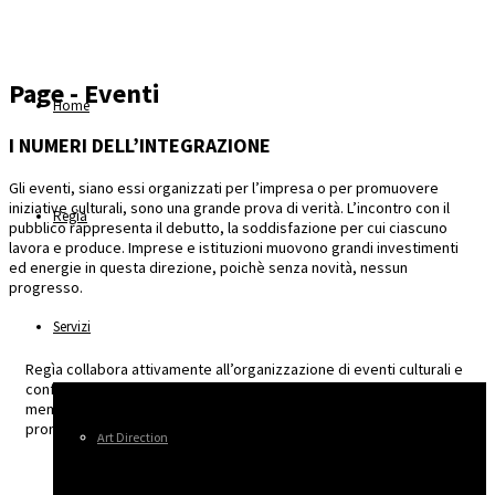
Page - Eventi
Home
I NUMERI DELL’INTEGRAZIONE
Gli eventi, siano essi organizzati per l’impresa o per promuovere
iniziative culturali, sono una grande prova di verità. L’incontro con il
Regìa
pubblico rappresenta il debutto, la soddisfazione per cui ciascuno
lavora e produce. Imprese e istituzioni muovono grandi investimenti
ed energie in questa direzione, poichè senza novità, nessun
progresso.
Servizi
Regìa collabora attivamente all’organizzazione di eventi culturali e
conferenze con l’associazione “la cifra” di Pordenone di cui è
membro e sponsor da diversi anni e per la quale cura gli strumenti
promozionali.
Art Direction