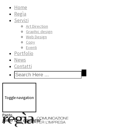
Home
Regìa
Servizi
Art Direction
Graphic design
Web Design
Copy
Eventi
Portfolio
News
Contatti
Toggle navigation
Panto
poster and catalogue