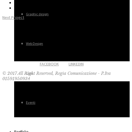
Graphic design
Next Project
Web Design
FACEBOOK
LINKEDIN
© 2017 All Right Reserved, Regìa Comunicazione - P.Iva
Copy
01591950934
Eventi
Portfolio