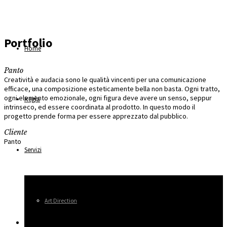
Portfolio
Home
Panto
Creatività e audacia sono le qualità vincenti per una comunicazione
efficace, una composizione esteticamente bella non basta. Ogni tratto,
ogni elemento emozionale, ogni figura deve avere un senso, seppur
Regìa
intrinseco, ed essere coordinata al prodotto. In questo modo il
progetto prende forma per essere apprezzato dal pubblico.
Cliente
Panto
Servizi
Art Direction