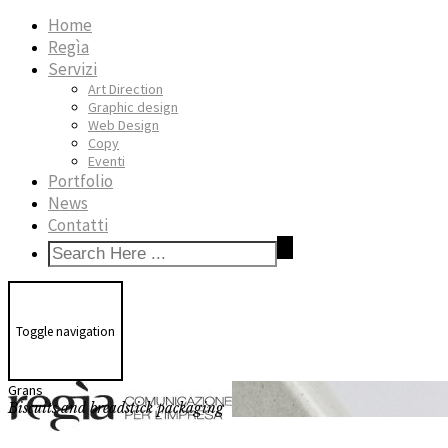
Home
Regìa
Servizi
Art Direction
Graphic design
Web Design
Copy
Eventi
Portfolio
News
Contatti
Toggle navigation
Grans
Biscuits and breadstick packaging