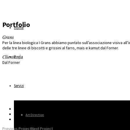
Portfolio
Home
Grans
Per la linea biologica I Grans abbiamo puntato sull’associazione visiva all
delle tre linee di biscotti e grissini al farro, mais e kamut dal Forner.
Regìa
Cliente
Dal Forner
Servizi
Art Direction
Previous Project
Next Project