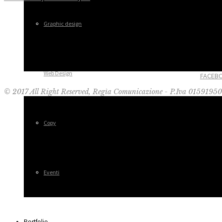
Graphic design
Web Design
FACEB
© 2017 All Right Reserved, Regìa Comunicazione - P.Iva 0159195
Copy
Eventi
Portfolio