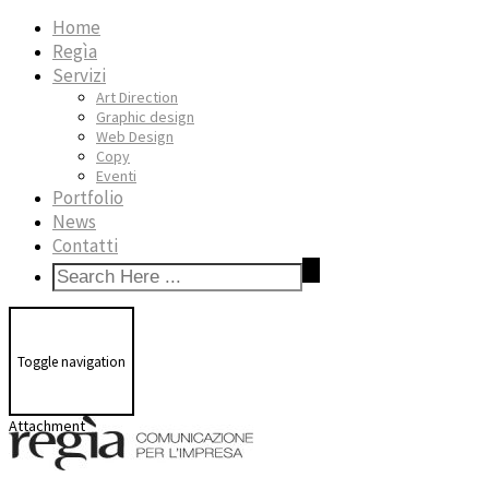
Home
Regìa
Servizi
Art Direction
Graphic design
Web Design
Copy
Eventi
Portfolio
News
Contatti
Toggle navigation
Attachment