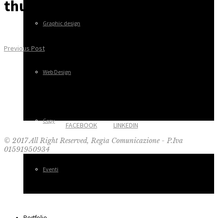
thumb_adv
Graphic design
Previous Post
Web Design
Copy
FACEBOOK
LINKEDIN
© 2017 All Right Reserved, Regìa Comunicazione - P.Iva
01591950934
Eventi
Portfolio